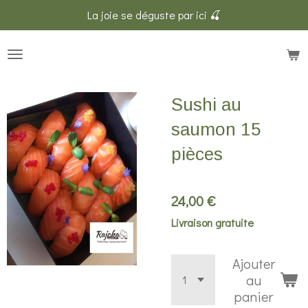
La joie se déguste par ici 🍒
Passer
au
contenu
principal
Sushi au
saumon 15
pièces
24,00 €
Livraison gratuite
Ajouter
au
panier